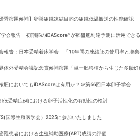
優秀演題候補】卵巣組織凍結目的の組織低温搬送の性能確認
VF学会報告 初期胚のiDAScore™が胚盤胞到達予測に活用でき
会報告：日本受精着床学会 「10年間の凍結胚の使用率と廃棄
界体外受精会議記念賞候補演題「単一胚移植から生じた多胎妊
核胚においてもiDAScoreは有用か？＠第66回日本卵子学会
CSI低受精症例における卵子活性化の有効性の検討
FFS(国際生殖医学会）2025に参加いたしました
癌罹患者における生殖補助医療(ART)成績の評価