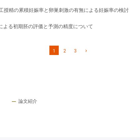
工授精の累積妊娠率と卵巣刺激の有無による妊娠率の検討
Iによる初期胚の評価と予測の精度について
1
2
3
論文紹介