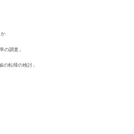
るか
率の調査」
娠の転帰の検討」