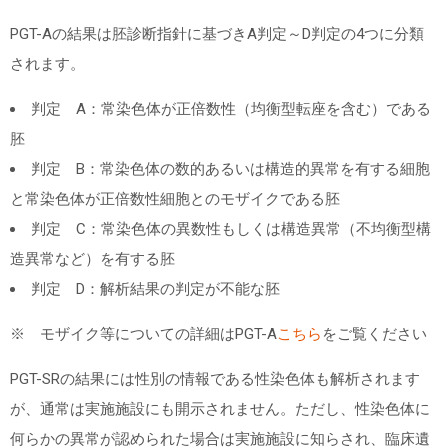
PGT-Aの結果は胚診断指針に基づきA判定～D判定の4つに分類
されます。
判定 A：常染色体が正倍数性（均衡型転座を含む）である
胚
判定 B：常染色体の数的あるいは構造的異常を有する細胞
と常染色体が正倍数性細胞とのモザイクである胚
判定 C：常染色体の異数性もしくは構造異常（不均衡型構
造異常など）を有する胚
判定 D：解析結果の判定が不能な胚
※ モザイク等についての詳細はPGT-A
こちら
をご覧ください
PGT-SRの結果には性別の情報である性染色体も解析されます
が、通常は実施施設にも開示されません。ただし、性染色体に
何らかの異常が認められた場合は実施施設に知らされ、臨床遺