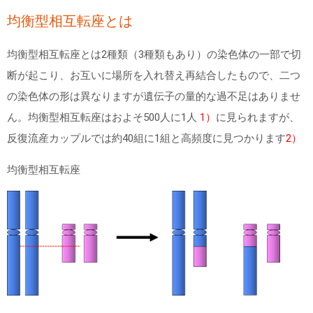
均衡型相互転座とは
均衡型相互転座とは
2
種類（
3
種類もあり）の染色体の一部で切
断が起こり、お互いに場所を入れ替え再結合したもので、二つ
の染色体の形は異なりますが遺伝子の量的な過不足はありませ
ん。均衡型相互転座はおよそ
500
人に
1
人
1）
に見られますが、
反復流産カップルでは約
40
組に
1
組と高頻度に見つかります
2）
均衡型相互転座