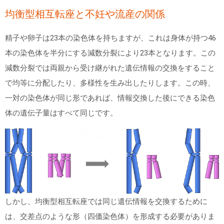
均衡型相互転座と不妊や流産の関係
精子や卵子は
23
本の染色体を持ちますが、これは身体が持つ
46
本の染色体を半分にする減数分裂により
23
本となります。この
減数分裂では両親から受け継がれた遺伝情報の交換をすること
で均等に分配したり、多様性を生み出したりします。この時、
一対の染色体が同じ形であれば、情報交換した後にできる染色
体の遺伝子量はすべて同じです。
しかし、均衡型相互転座では同じ遺伝情報を交換するために
は、交差点のような形（四価染色体）を形成する必要がありま