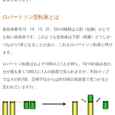
ロバートソン型転座とは
染色体番号
13
、
14
、
15
、
21
、
22
の
5
種類は上部（短腕）がとて
も短い染色体です。このような染色体は下部（長腕）どうしが
つながり
1
本となることがあり、これをロバートソン転座と呼び
ます。
ロバートン転座はおよそ
1000
人に
1
人が持ち、
13/14
の組み合わ
せが最も多く
1300
人に
1
人の頻度で見られますが、不妊カップ
ではその約
7
倍、乏精子症からは約
13
倍の高頻度で見つかると
言われています
1）
。