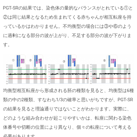
PGT-SR
の結果では、染色体の量的なバランスがとれている①と
②は同じ結果となるため生まれてくる赤ちゃんが相互転座を持
っているかはわかりません。不均衡型の場合には③や⑥のよう
に過剰になる部分の波が上がり、不足する部分の波が下がりま
す。
均衡型相互転座から形成される胚の種類を見ると、均衡型は
6
種
類の中の
2
種類、すなわち
1/3
の確率と思いがちですが、
PGT-SR
の結果を見ると理論通りではないことがわかります。実際に、
どのような組み合わせが起こりやすいかは、転座に関わる染色
体番号や切断の位置により異なり、個々の転座について考える
必要があります。