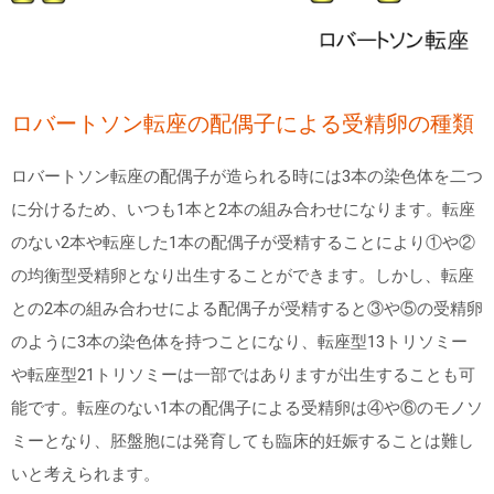
ロバートソン転座の配偶子による受精卵の種類
ロバートソン転座の配偶子が造られる時には
3
本の染色体を二つ
に分けるため、いつも
1
本と
2
本の組み合わせになります。転座
のない
2
本や転座した
1
本の配偶子が受精することにより①や②
の均衡型受精卵となり出生することができます。しかし、転座
との
2
本の組み合わせによる配偶子が受精すると③や⑤の受精卵
のように
3
本の染色体を持つことになり、転座型
13
トリソミー
や転座型
21
トリソミーは一部ではありますが出生することも可
能です。転座のない
1
本の配偶子による受精卵は④や⑥のモノソ
ミーとなり、胚盤胞には発育しても臨床的妊娠することは難し
いと考えられます。