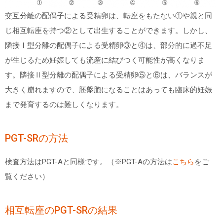
交互分離の配偶子による受精卵は、転座をもたない①や親と同
じ相互転座を持つ②として出生することができます。しかし、
隣接Ⅰ型分離の配偶子による受精卵③と④は、部分的に過不足
が生じるため妊娠しても流産に結びつく可能性が高くなりま
す。隣接Ⅱ型分離の配偶子による受精卵⑤と⑥は、バランスが
大きく崩れますので、胚盤胞になることはあっても臨床的妊娠
まで発育するのは難しくなります。
PGT-SRの方法
検査方法はPGT-Aと同様です。（※
PGT-A
の方法は
こちら
をご
覧ください）
相互転座の
PGT-SR
の結果