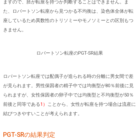
ますので、胚が転座を持つか判断することはできません。ま
た、ロバートソン転座から見つかる不均衡は、染色体全体が転
座しているため異数性のトリソミーやモノソミーとの区別もつ
きません。
ロバートソン転座の
PGT-SR
結果
ロバートソン転座では配偶子が造られる時の分離に男女間で差
が見られます。男性保因者の精子中では均衡型が
80
％前後に見
られますが、女性保因者の卵子中では均衡型と不均衡型が
50
％
前後と同等である
1）
ことから、女性が転座を持つ場合は流産に
結びつきやすいことが考えられます。
PGT-SRの結果判定