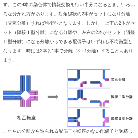
す。この
4
本の染色体で情報交換を行い半分になるとき、いろい
ろな分かれ方があります。対角線状の
2
本がセットになり分離
（交互分離）すれば均衡型となります。しかし、上下の
2
本がセ
ット（隣接Ⅰ型分離）になる分離や、左右の
2
本がセット（隣接
Ⅱ型分離）になる分離からできる配偶子はいずれも不均衡型と
なります。時には
3
本と
1
本で分離（
3
：
1
分離）することもあり
ます。
これらの分離から造られる配偶子が転座のない配偶子と受精し