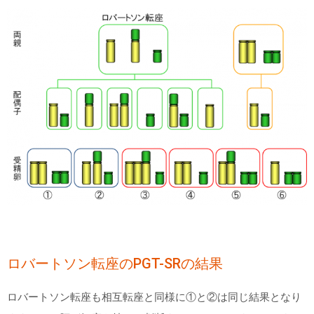
ロバートソン転座の
PGT-SR
の結果
ロバートソン転座も相互転座と同様に①と②は同じ結果となり